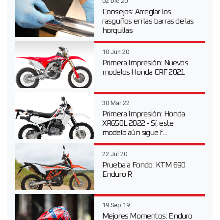
02 Dic 20
Consejos: Arreglar los
rasguños en las barras de las
horquillas
10 Jun 20
Primera Impresión: Nuevos
modelos Honda CRF 2021
30 Mar 22
Primera Impresión: Honda
XR650L 2022 - Sí, este
modelo aún sigue f...
22 Jul 20
Prueba a Fondo: KTM 690
Enduro R
19 Sep 19
Mejores Momentos: Enduro