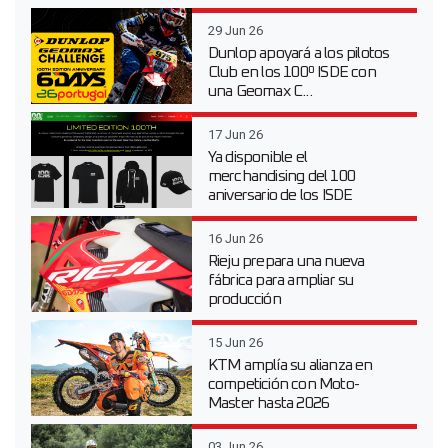
29 Jun 26
Dunlop apoyará a los pilotos
Club en los 100º ISDE con
una Geomax C...
17 Jun 26
Ya disponible el
merchandising del 100
aniversario de los ISDE
16 Jun 26
Rieju prepara una nueva
fábrica para ampliar su
producción
15 Jun 26
KTM amplía su alianza en
competición con Moto-
Master hasta 2026
03 Jun 26