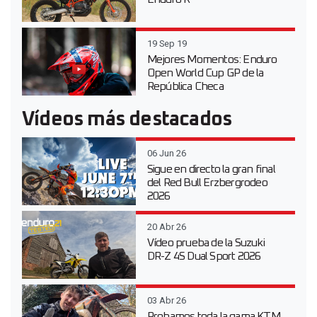
19 Sep 19
Mejores Momentos: Enduro
Open World Cup GP de la
República Checa
Vídeos más destacados
06 Jun 26
Sigue en directo la gran final
del Red Bull Erzbergrodeo
2026
20 Abr 26
Vídeo prueba de la Suzuki
DR-Z 4S Dual Sport 2026
03 Abr 26
Probamos toda la gama KTM