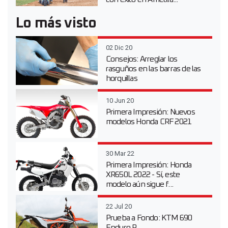
Lo más visto
02 Dic 20
Consejos: Arreglar los
rasguños en las barras de las
horquillas
10 Jun 20
Primera Impresión: Nuevos
modelos Honda CRF 2021
30 Mar 22
Primera Impresión: Honda
XR650L 2022 - Sí, este
modelo aún sigue f...
22 Jul 20
Prueba a Fondo: KTM 690
Enduro R