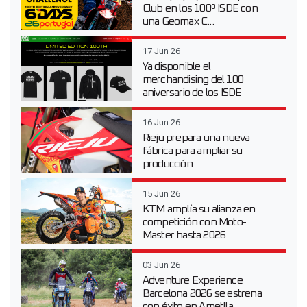
Club en los 100º ISDE con
una Geomax C...
17 Jun 26
Ya disponible el
merchandising del 100
aniversario de los ISDE
16 Jun 26
Rieju prepara una nueva
fábrica para ampliar su
producción
15 Jun 26
KTM amplía su alianza en
competición con Moto-
Master hasta 2026
03 Jun 26
Adventure Experience
Barcelona 2026 se estrena
con éxito en Ametlla...