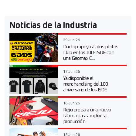
Noticias de la Industria
29 Jun 26
Dunlop apoyará a los pilotos
Club en los 100º ISDE con
una Geomax C...
17 Jun 26
Ya disponible el
merchandising del 100
aniversario de los ISDE
16 Jun 26
Rieju prepara una nueva
fábrica para ampliar su
producción
15 Jun 26