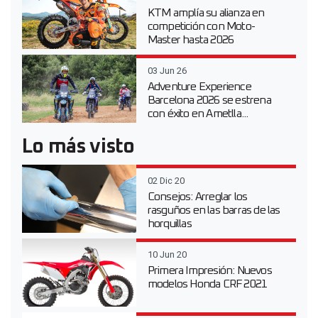
KTM amplía su alianza en
competición con Moto-
Master hasta 2026
03 Jun 26
Adventure Experience
Barcelona 2026 se estrena
con éxito en Ametlla...
Lo más visto
02 Dic 20
Consejos: Arreglar los
rasguños en las barras de las
horquillas
10 Jun 20
Primera Impresión: Nuevos
modelos Honda CRF 2021