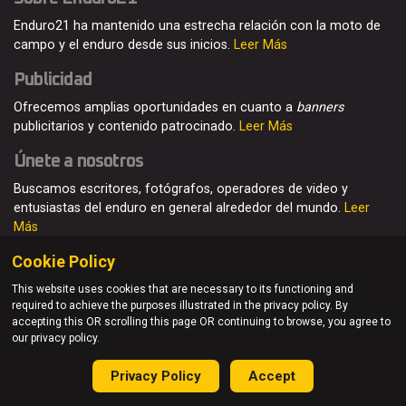
Enduro21 ha mantenido una estrecha relación con la moto de
campo y el enduro desde sus inicios.
Leer Más
Publicidad
Ofrecemos amplias oportunidades en cuanto a
banners
publicitarios y contenido patrocinado.
Leer Más
Únete a nosotros
Buscamos escritores, fotógrafos, operadores de video y
entusiastas del enduro en general alrededor del mundo.
Leer
Más
Cookie Policy
This website uses cookies that are necessary to its functioning and
required to achieve the purposes illustrated in the privacy policy. By
© Enduro21 / Future7Media Limited. Todos los derechos
accepting this OR scrolling this page OR continuing to browse, you agree to
reservados
our privacy policy.
Home
Quienes somos
Contacto
Únete
Publicidad
Privacy Policy
Accept
Privacy Policy