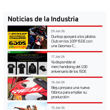
Noticias de la Industria
29 Jun 26
Dunlop apoyará a los pilotos
Club en los 100º ISDE con
una Geomax C...
17 Jun 26
Ya disponible el
merchandising del 100
aniversario de los ISDE
16 Jun 26
Rieju prepara una nueva
fábrica para ampliar su
producción
15 Jun 26