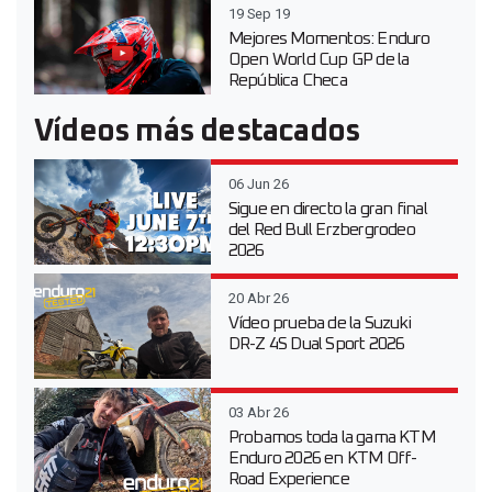
19 Sep 19
Mejores Momentos: Enduro
Open World Cup GP de la
República Checa
Vídeos más destacados
06 Jun 26
Sigue en directo la gran final
del Red Bull Erzbergrodeo
2026
20 Abr 26
Vídeo prueba de la Suzuki
DR-Z 4S Dual Sport 2026
03 Abr 26
Probamos toda la gama KTM
Enduro 2026 en KTM Off-
Road Experience