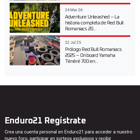
24 Mar 26
Adventure Unleashed – La
historia completa de Red Bull
Romaniacs 20...
22 Jul 25
Prólogo Red Bull Romaniacs
2025 – Onboard Yamaha
Ténéré 700 en...
Enduro21 Regístrate
Crea una cuenta personal en Enduro21 para acceder a nuestro
nuevo foro, participar en sorteos exclusivos y recibir