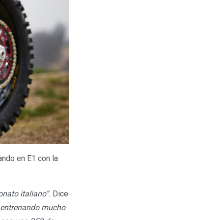
ando en E1 con la
ato italiano”.
Dice
o entrenando mucho