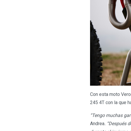
Con esta moto Veron
245 4T con la que h
“Tengo muchas gana
Andrea
. “Después d