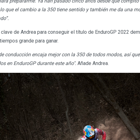
o para prepararme. Ya han pasado cinco años desde que compito
 lo que el cambio a la 350 tiene sentido y también me da una mo
do”.
a clave de Andrea para conseguir el título de EnduroGP 2022 de
 tiempos grande para ganar.
 de conducción encaja mejor con la 350 de todos modos, así que
dos en EnduroGP durante este año".
Añade Andrea.