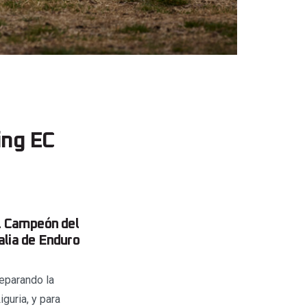
ing EC
l Campeón del
lia de Enduro
eparando la
guria, y para