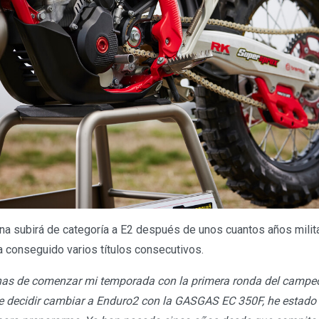
a subirá de categoría a E2 después de unos cuantos años milit
a conseguido varios títulos consecutivos.
s de comenzar mi temporada con la primera ronda del campeon
e decidir cambiar a Enduro2 con la GASGAS EC 350F, he estad