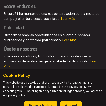
Sobre Enduro21
Enduro21 ha mantenido una estrecha relación con la moto de
campo y el enduro desde sus inicios.
Leer Más
Publicidad
Ofrecemos amplias oportunidades en cuanto a
banners
publicitarios y contenido patrocinado.
Leer Más
Únete a nosotros
Buscamos escritores, fotógrafos, operadores de video y
entusiastas del enduro en general alrededor del mundo.
Leer
Más
Cookie Policy
This website uses cookies that are necessary to its functioning and
required to achieve the purposes illustrated in the privacy policy. By
© Enduro21 / Future7Media Limited. Todos los derechos
accepting this OR scrolling this page OR continuing to browse, you agree to
reservados
our privacy policy.
Home
Quienes somos
Contacto
Únete
Publicidad
Privacy Policy
Accept