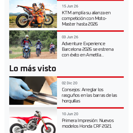
15 Jun 26
KTM amplía su alianza en
competición con Moto-
Master hasta 2026
03 Jun 26
Adventure Experience
Barcelona 2026 se estrena
con éxito en Ametlla...
Lo más visto
02 Dic 20
Consejos: Arreglar los
rasguños en las barras de las
horquillas
10 Jun 20
Primera Impresión: Nuevos
modelos Honda CRF 2021