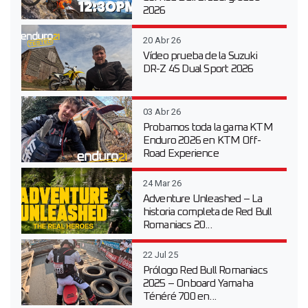
2026
20 Abr 26
Vídeo prueba de la Suzuki
DR-Z 4S Dual Sport 2026
03 Abr 26
Probamos toda la gama KTM
Enduro 2026 en KTM Off-
Road Experience
24 Mar 26
Adventure Unleashed – La
historia completa de Red Bull
Romaniacs 20...
22 Jul 25
Prólogo Red Bull Romaniacs
2025 – Onboard Yamaha
Ténéré 700 en...