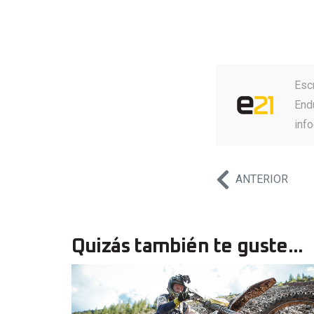
Esc
Endu
inf
ANTERIOR
Quizás también te guste...