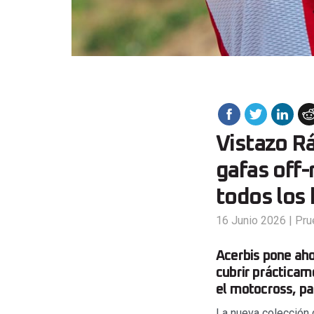
Vistazo Rá
gafas off
todos los 
16 Junio 2026
|
Pru
Acerbis pone aho
cubrir prácticame
el motocross, pa
La nueva colección d