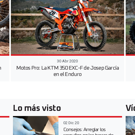
30 Abr 2020
n
Motos Pro: La KTM 350 EXC-F de Josep García
en el Enduro
Lo más visto
Ví
02 Dic 20
Consejos: Arreglar los