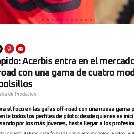
pido: Acerbis entra en el mercado
-road con una gama de cuatro mod
bolsillos
eba de Productos
ra el foco en las gafas off-road con una nueva gama 
nte todos los perfiles de piloto: desde quienes se inic
sando por los más jóvenes, hasta llegar a los profesio
el gigante italiano está formada por cuatro modelos: Vortex, Vulc