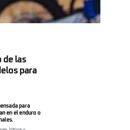
 de las
elos para
pensada para
ian en el enduro o
nales.
an, Vitrion y