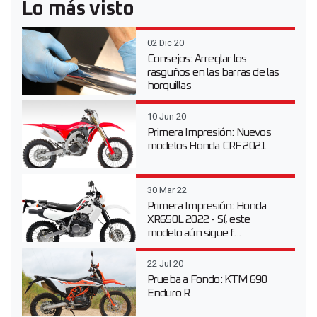
Lo más visto
02 Dic 20
Consejos: Arreglar los
rasguños en las barras de las
horquillas
10 Jun 20
Primera Impresión: Nuevos
modelos Honda CRF 2021
30 Mar 22
Primera Impresión: Honda
XR650L 2022 - Sí, este
modelo aún sigue f...
22 Jul 20
Prueba a Fondo: KTM 690
Enduro R