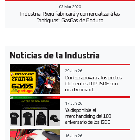
03 Mar 2020
Industria: Rieju fabricará y comercializará las
“antiguas” GasGas de Enduro
Noticias de la Industria
29 Jun 26
Dunlop apoyará a los pilotos
Club en los 100º ISDE con
una Geomax C...
17 Jun 26
Ya disponible el
merchandising del 100
aniversario de los ISDE
16 Jun 26