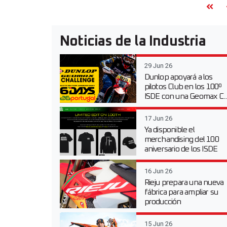
Noticias de la Industria
29 Jun 26
Dunlop apoyará a los
pilotos Club en los 100º
ISDE con una Geomax C..
17 Jun 26
Ya disponible el
merchandising del 100
aniversario de los ISDE
16 Jun 26
Rieju prepara una nueva
fábrica para ampliar su
producción
15 Jun 26