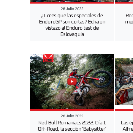
28 Julio 2022
¿Crees que las especiales de
Red
EnduroGP son cortas? Echa un
mej
vistazo al Enduro test de
Eslovaquia
26 Julio 2022
Red Bull Romaniacs 2022: Día 1
Las é
Off-Road, la sección ‘Babysitter’
Alfr