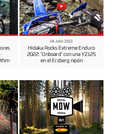
04 Julio 2022
jores
Hidaka Rocks Extreme Enduro
–
2022: ‘Onboard’ con una YZ125
hythm
en el Erzberg nipón