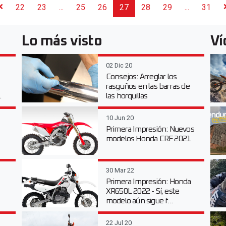
22
23
...
25
26
27
28
29
...
31
Lo más visto
Ví
02 Dic 20
Consejos: Arreglar los
rasguños en las barras de
.
las horquillas
10 Jun 20
Primera Impresión: Nuevos
modelos Honda CRF 2021
30 Mar 22
Primera Impresión: Honda
XR650L 2022 - Sí, este
modelo aún sigue f...
22 Jul 20