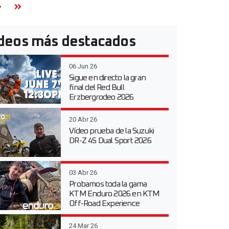
deos más destacados
06 Jun 26
Sigue en directo la gran
final del Red Bull
Erzbergrodeo 2026
20 Abr 26
Vídeo prueba de la Suzuki
DR-Z 4S Dual Sport 2026
03 Abr 26
Probamos toda la gama
KTM Enduro 2026 en KTM
Off-Road Experience
24 Mar 26