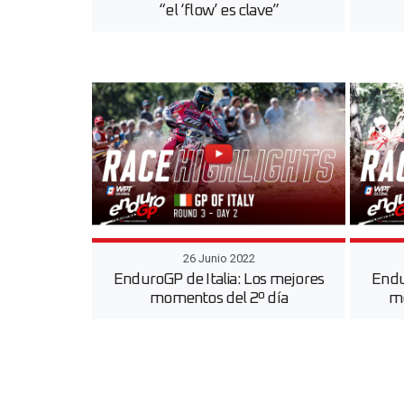
“el ‘flow’ es clave”
26 Junio 2022
EnduroGP de Italia: Los mejores
Endu
momentos del 2º día
mo