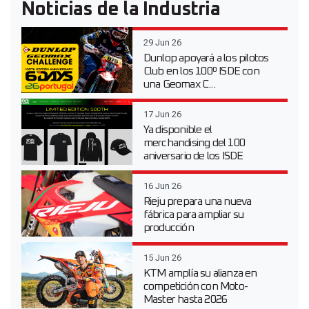
Noticias de la Industria
29 Jun 26
Dunlop apoyará a los pilotos
Club en los 100º ISDE con
una Geomax C...
17 Jun 26
Ya disponible el
merchandising del 100
aniversario de los ISDE
16 Jun 26
Rieju prepara una nueva
fábrica para ampliar su
producción
15 Jun 26
KTM amplía su alianza en
competición con Moto-
Master hasta 2026