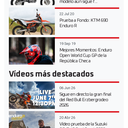
modelo aún sigue f...
22 Jul 20
Prueba a Fondo: KTM 690
Enduro R
19 Sep 19
Mejores Momentos: Enduro
Open World Cup GP de la
República Checa
Vídeos más destacados
06 Jun 26
Sigue en directo la gran final
del Red Bull Erzbergrodeo
2026
20 Abr 26
Vídeo prueba de la Suzuki