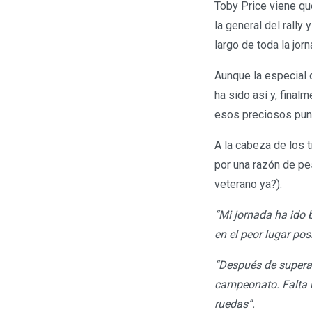
Toby Price viene qu
la general del rally 
largo de toda la jor
Aunque la especial 
ha sido así y, final
esos preciosos punt
A la cabeza de los 
por una razón de pe
veterano ya?).
“Mi jornada ha ido b
en el peor lugar pos
“Después de superarl
campeonato. Falta u
ruedas”.