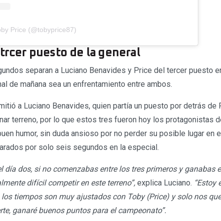
oby Price (@tobyprice87)
 trcer puesto de la general
undos separan a Luciano Benavides y Price del tercer puesto en 
inal de mañana sea un enfrentamiento entre ambos.
mitió a Luciano Benavides, quien partía un puesto por detrás de 
ar terreno, por lo que estos tres fueron hoy los protagonistas d
en humor, sin duda ansioso por no perder su posible lugar en el 
rados por solo seis segundos en la especial.
l día dos, si no comenzabas entre los tres primeros y ganabas e
almente difícil competir en este terreno”,
explica Luciano.
“Estoy e
 los tiempos son muy ajustados con Toby (Price) y solo nos q
erte, ganaré buenos puntos para el campeonato”.