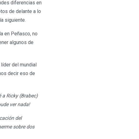
ndes diferencias en
otos de delante a lo
ía siguiente.
ada en Peñasco, no
tener algunos de
líder del mundial
mos decir eso de
 a Ricky (Brabec)
 pude ver nada!
icación del
enerme sobre dos