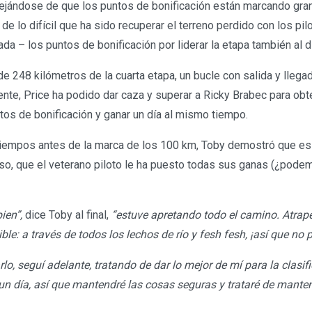
ejándose de que los puntos de bonificación están marcando gra
y de lo difícil que ha sido recuperar el terreno perdido con los pil
nada – los puntos de bonificación por liderar la etapa también al d
de 248 kilómetros de la cuarta etapa, un bucle con salida y lleg
mente, Price ha podido dar caza y superar a Ricky Brabec para ob
os de bonificación y ganar un día al mismo tiempo.
tiempos antes de la marca de los 100 km, Toby demostró que es 
so, que el veterano piloto le ha puesto todas sus ganas (¿pode
ien”,
dice Toby al final,
“estuve apretando todo el camino. Atrapé
ible: a través de todos los lechos de río y fesh fesh, ¡así que no
o, seguí adelante, tratando de dar lo mejor de mí para la clasif
n día, así que mantendré las cosas seguras y trataré de mant