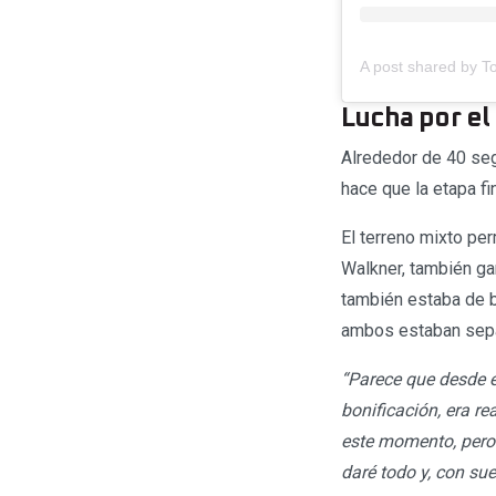
A post shared by T
Lucha por el
Alrededor de 40 seg
hace que la etapa f
El terreno mixto per
Walkner, también gan
también estaba de bu
ambos estaban sepa
“Parece que desde e
bonificación, era re
este momento, pero
daré todo y, con su