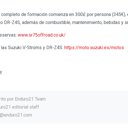
ía completo de formación comienza en 300£ por persona (345€), e
 o DR-Z4S, además de combustible, mantenimiento, bebidas y s
reservas:
www.sr75offroad.co.uk/
 las Suzuki V-Stroms y DR-Z4S:
https://moto.suzuki.es/motos
l
rito por
Enduro21 Team
ro21 editorial staff
o@enduro21.com