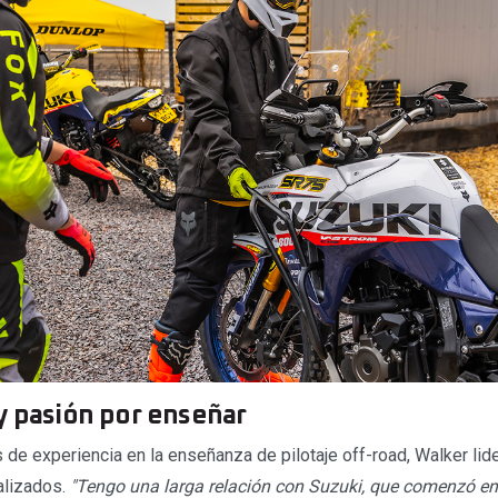
y pasión por enseñar
de experiencia en la enseñanza de pilotaje off-road, Walker lid
alizados.
"Tengo una larga relación con Suzuki, que comenzó en