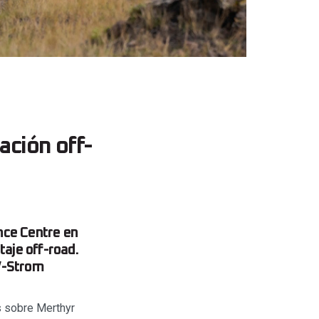
ación off-
nce Centre en
taje off-road.
 V-Strom
s sobre Merthyr