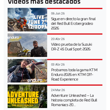
Vídeos más destacados
06 Jun 26
Sigue en directo la gran final
del Red Bull Erzbergrodeo
2026
20 Abr 26
Vídeo prueba de la Suzuki
DR-Z 4S Dual Sport 2026
03 Abr 26
Probamos toda la gama KTM
Enduro 2026 en KTM Off-
Road Experience
24 Mar 26
Adventure Unleashed – La
historia completa de Red Bull
Romaniacs 20...