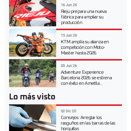
16 Jun 26
Rieju prepara una nueva
fábrica para ampliar su
producción
15 Jun 26
KTM amplía su alianza en
competición con Moto-
Master hasta 2026
03 Jun 26
Adventure Experience
Barcelona 2026 se estrena
con éxito en Ametlla...
Lo más visto
02 Dic 20
Consejos: Arreglar los
rasguños en las barras de las
horquillas