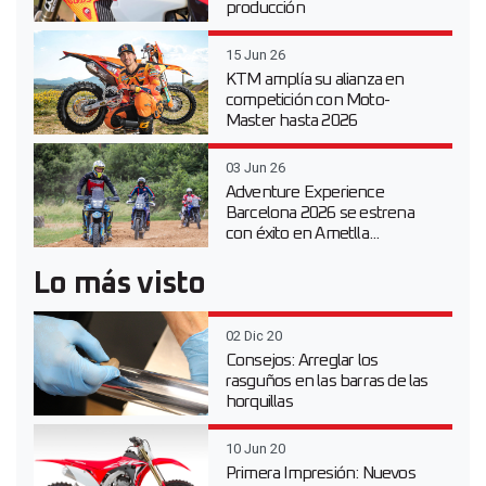
producción
15 Jun 26
KTM amplía su alianza en
competición con Moto-
Master hasta 2026
03 Jun 26
Adventure Experience
Barcelona 2026 se estrena
con éxito en Ametlla...
Lo más visto
02 Dic 20
Consejos: Arreglar los
rasguños en las barras de las
horquillas
10 Jun 20
Primera Impresión: Nuevos