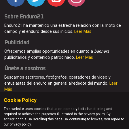
Sobre Enduro21
Enduro21 ha mantenido una estrecha relación con la moto de
campo y el enduro desde sus inicios.
Leer Más
Publicidad
Ofrecemos amplias oportunidades en cuanto a
banners
publicitarios y contenido patrocinado.
Leer Más
Únete a nosotros
Buscamos escritores, fotógrafos, operadores de video y
entusiastas del enduro en general alrededor del mundo.
Leer
Más
Cookie Policy
This website uses cookies that are necessary to its functioning and
required to achieve the purposes illustrated in the privacy policy. By
© Enduro21 / Future7Media Limited. Todos los derechos
accepting this OR scrolling this page OR continuing to browse, you agree to
reservados
our privacy policy.