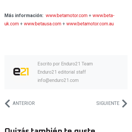
Más información:
www.betamotor.com
+
www.beta-
uk.com
+
www.betausa.com
+
www.betamotor.com.au
Escrito por
Enduro21 Team
Enduro21 editorial staff
info@enduro21.com
ANTERIOR
SIGUIENTE
Quizás también te guste...