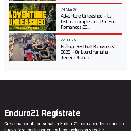
24 Mar 26
Adventure Unleashed – La
historia completa de Red Bull
Romaniacs 20...
22 Jul 25
Prólogo Red Bull Romaniacs
2025 – Onboard Yamaha
Ténéré 700 en...
Enduro21 Regístrate
Crea una cuenta personal en Enduro21 para acceder a nuestro
nuevo foro, participar en sorteos exclusivos y recibir