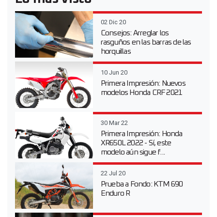
02 Dic 20
Consejos: Arreglar los
rasguños en las barras de las
horquillas
10 Jun 20
Primera Impresión: Nuevos
modelos Honda CRF 2021
30 Mar 22
Primera Impresión: Honda
XR650L 2022 - Sí, este
modelo aún sigue f...
22 Jul 20
Prueba a Fondo: KTM 690
Enduro R