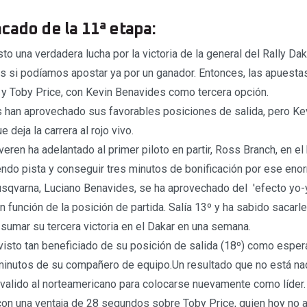
cado de la 11ª etapa:
o una verdadera lucha por la victoria de la general del Rally Dak
 si podíamos apostar ya por un ganador. Entonces, las apuestas
y Toby Price, con Kevin Benavides como tercera opción.
 han aprovechado sus favorables posiciones de salida, pero Ke
e deja la carrera al rojo vivo.
eren ha adelantado al primer piloto en partir, Ross Branch, en el
endo pista y conseguir tres minutos de bonificación por ese eno
usqvarna, Luciano Benavides, se ha aprovechado del 'efecto yo-y
en función de la posición de partida. Salía 13º y ha sabido sacarl
 sumar su tercera victoria en el Dakar en una semana.
isto tan beneficiado de su posición de salida (18º) como espe
minutos de su compañero de equipo.Un resultado que no está na
 valido al norteamericano para colocarse nuevamente como líder.
con una ventaja de 28 segundos sobre Toby Price, quien hoy no a