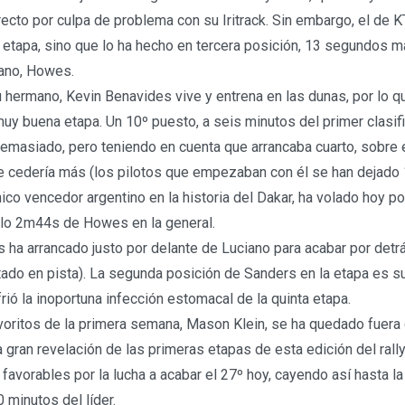
ecto por culpa de problema con su Iritrack. Sin embargo, el de 
 etapa, sino que lo ha hecho en tercera posición, 13 segundos m
cano, Howes.
u hermano, Kevin Benavides vive y entrena en las dunas, por lo q
uy buena etapa. Un 10º puesto, a seis minutos del primer clasif
demasiado, pero teniendo en cuenta que arrancaba cuarto, sobre 
e cedería más (los pilotos que empezaban con él se han dejado 
ico vencedor argentino en la historia del Dakar, ha volado hoy po
lo 2m44s de Howes en la general.
 ha arrancado justo por delante de Luciano para acabar por det
ado en pista). La segunda posición de Sanders en la etapa es s
ió la inoportuna infección estomacal de la quinta etapa.
voritos de la primera semana, Mason Klein, se ha quedado fuera d
La gran revelación de las primeras etapas de esta edición del ral
favorables por la lucha a acabar el 27º hoy, cayendo así hasta l
0 minutos del líder.