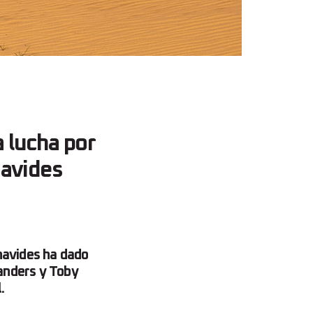
 lucha por
navides
navides ha dado
Sanders y Toby
.