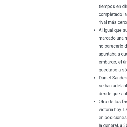
tiempos en dir
completado la
rival más cer
Al igual que s
marcado una m
no parecerlo 
apuntaba a qu
embargo, el ún
quedarse a só
Daniel Sanders
se han adelant
desde que sufr
Otro de los fa
victoria hoy. 
en posiciones 
la general, a 3