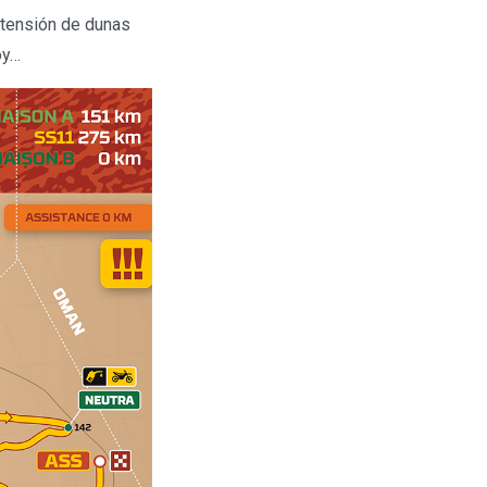
xtensión de dunas
oy…