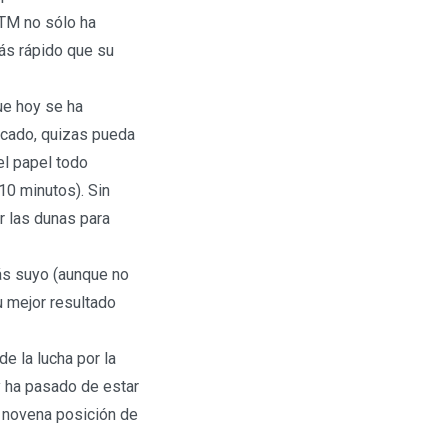
KTM no sólo ha
ás rápido que su
ue hoy se ha
icado, quizas pueda
el papel todo
10 minutos). Sin
r las dunas para
rás suyo (aunque no
u mejor resultado
e la lucha por la
ly ha pasado de estar
a novena posición de