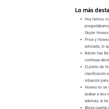
Lo más desta
Hoy hemos vist
preguntábamos
Skyler Howes 
Price y Howes
achicado, lo qu
Adrien Van Bev
continuar abri
El piloto de H
clasificación 
situación para
Howes no se v
acabar a dos 
además, le ha
Ahora cuenta 