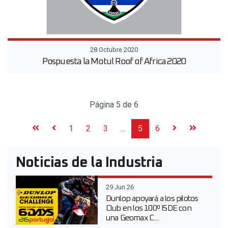
28 Octubre 2020
Pospuesta la Motul Roof of Africa 2020
Página 5 de 6
1
2
3
...
5
6
Noticias de la Industria
29 Jun 26
Dunlop apoyará a los pilotos
Club en los 100º ISDE con
una Geomax C...