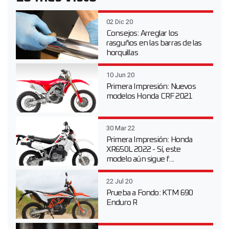
02 Dic 20
Consejos: Arreglar los
rasguños en las barras de las
horquillas
10 Jun 20
Primera Impresión: Nuevos
modelos Honda CRF 2021
30 Mar 22
Primera Impresión: Honda
XR650L 2022 - Sí, este
modelo aún sigue f...
22 Jul 20
Prueba a Fondo: KTM 690
Enduro R