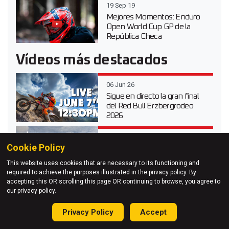
19 Sep 19
Mejores Momentos: Enduro
Open World Cup GP de la
República Checa
Vídeos más destacados
06 Jun 26
Sigue en directo la gran final
del Red Bull Erzbergrodeo
2026
20 Abr 26
Cookie Policy
Vídeo prueba de la Suzuki
DR-Z 4S Dual Sport 2026
This website uses cookies that are necessary to its functioning and
required to achieve the purposes illustrated in the privacy policy. By
accepting this OR scrolling this page OR continuing to browse, you agree to
our privacy policy.
03 Abr 26
Probamos toda la gama KTM
Privacy Policy
Accept
Enduro 2026 en KTM Off-
Road Experience