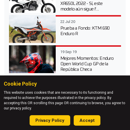
XR650L 2022 - Sí, este
modelo aún sigue f...
22 Jul 20
Prueba a Fondo: KTM 690
Enduro R
19 Sep 19
Mejores Momentos: Enduro
Open World Cup GP de la
República Checa
Vídeos más destacados
Cookie Policy
This website uses cookies that are necessary to its functioning and
06 Jun 26
required to achieve the purposes illustrated in the privacy policy. By
accepting this OR scrolling this page OR continuing to browse, you agree to
Sigue en directo la gran final
our privacy policy.
del Red Bull Erzbergrodeo
2026
Privacy Policy
Accept
20 Abr 26