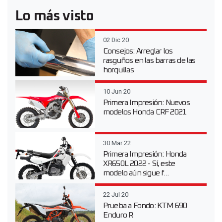
Lo más visto
02 Dic 20
Consejos: Arreglar los
rasguños en las barras de las
horquillas
10 Jun 20
Primera Impresión: Nuevos
modelos Honda CRF 2021
30 Mar 22
Primera Impresión: Honda
XR650L 2022 - Sí, este
modelo aún sigue f...
22 Jul 20
Prueba a Fondo: KTM 690
Enduro R