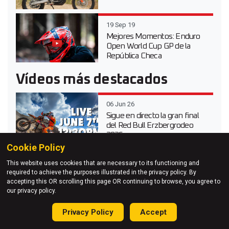
19 Sep 19
Mejores Momentos: Enduro
Open World Cup GP de la
República Checa
Vídeos más destacados
06 Jun 26
Sigue en directo la gran final
del Red Bull Erzbergrodeo
2026
Cookie Policy
20 Abr 26
This website uses cookies that are necessary to its functioning and
Vídeo prueba de la Suzuki
required to achieve the purposes illustrated in the privacy policy. By
DR-Z 4S Dual Sport 2026
accepting this OR scrolling this page OR continuing to browse, you agree to
our privacy policy.
03 Abr 26
Privacy Policy
Accept
Probamos toda la gama KTM