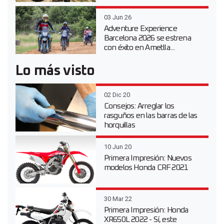
03 Jun 26
Adventure Experience
Barcelona 2026 se estrena
con éxito en Ametlla...
Lo más visto
02 Dic 20
Consejos: Arreglar los
rasguños en las barras de las
horquillas
10 Jun 20
Primera Impresión: Nuevos
modelos Honda CRF 2021
30 Mar 22
Primera Impresión: Honda
XR650L 2022 - Sí, este