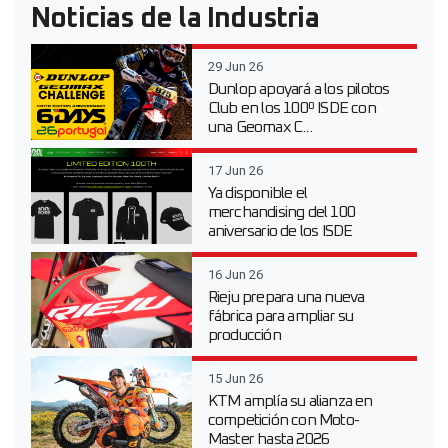
Noticias de la Industria
29 Jun 26
Dunlop apoyará a los pilotos
Club en los 100º ISDE con
una Geomax C...
17 Jun 26
Ya disponible el
merchandising del 100
aniversario de los ISDE
16 Jun 26
Rieju prepara una nueva
fábrica para ampliar su
producción
15 Jun 26
KTM amplía su alianza en
competición con Moto-
Master hasta 2026