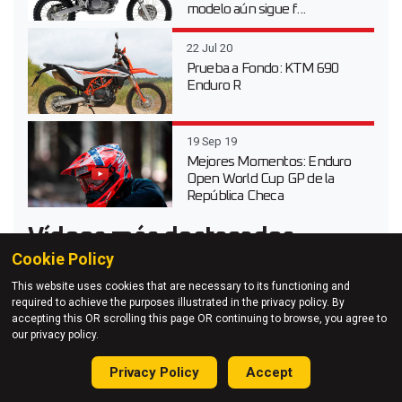
modelo aún sigue f...
22 Jul 20
Prueba a Fondo: KTM 690
Enduro R
19 Sep 19
Mejores Momentos: Enduro
Open World Cup GP de la
República Checa
Vídeos más destacados
Cookie Policy
06 Jun 26
This website uses cookies that are necessary to its functioning and
Sigue en directo la gran final
required to achieve the purposes illustrated in the privacy policy. By
del Red Bull Erzbergrodeo
accepting this OR scrolling this page OR continuing to browse, you agree to
2026
our privacy policy.
Privacy Policy
Accept
20 Abr 26
Vídeo prueba de la Suzuki