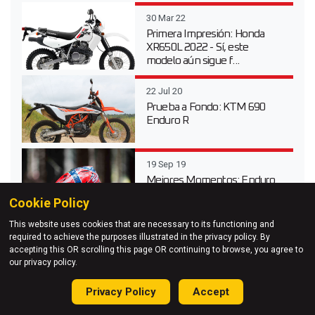
30 Mar 22
Primera Impresión: Honda
XR650L 2022 - Sí, este
modelo aún sigue f...
22 Jul 20
Prueba a Fondo: KTM 690
Enduro R
19 Sep 19
Mejores Momentos: Enduro
Open World Cup GP de la
Cookie Policy
República Checa
This website uses cookies that are necessary to its functioning and
Vídeos más destacados
required to achieve the purposes illustrated in the privacy policy. By
accepting this OR scrolling this page OR continuing to browse, you agree to
our privacy policy.
06 Jun 26
Sigue en directo la gran final
Privacy Policy
Accept
del Red Bull Erzbergrodeo