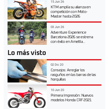
15 Jun 26
KTM amplía su alianza en
competición con Moto-
Master hasta 2026
03 Jun 26
Adventure Experience
Barcelona 2026 se estrena
con éxito en Ametlla...
Lo más visto
02 Dic 20
Consejos: Arreglar los
rasguños en las barras de las
horquillas
10 Jun 20
Primera Impresión: Nuevos
modelos Honda CRF 2021