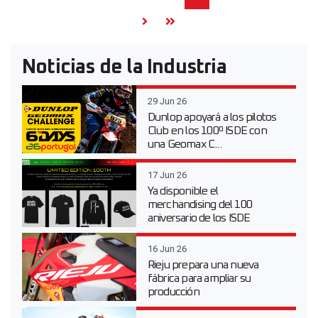
Noticias de la Industria
29 Jun 26
Dunlop apoyará a los pilotos
Club en los 100º ISDE con
una Geomax C...
17 Jun 26
Ya disponible el
merchandising del 100
aniversario de los ISDE
16 Jun 26
Rieju prepara una nueva
fábrica para ampliar su
producción